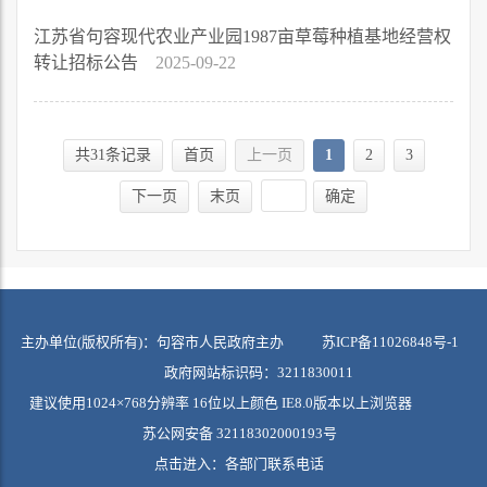
江苏省句容现代农业产业园1987亩草莓种植基地经营权
转让招标公告
2025-09-22
共31条记录
首页
上一页
1
2
3
下一页
末页
确定
主办单位(版权所有)：句容市人民政府主办
苏ICP备11026848号-1
政府网站标识码：3211830011
建议使用1024×768分辨率 16位以上颜色 IE8.0版本以上浏览器
苏公网安备 32118302000193号
点击进入：
各部门联系电话