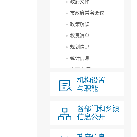
政府文件
市政府常务会议
政策解读
权责清单
规划信息
统计信息
许可/处罚
机构设置
预算/决算
与职能
采购/交易
重大民生信息
各部门和乡镇
公务员招录
信息公开
应急管理