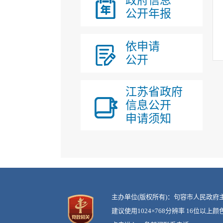
政府信息
法治政府建设
公开年报
其他专项信息
行政事业性收费
依申请
重大建设项目
公开
江苏省政府
信息公开
申请须知
主办单位(版权所有)：句容市人民
建议使用1024×768分辨率 16位以