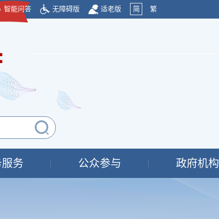
智能问答
无障碍版
适老版
简
繁
府
务服务
公众参与
政府机构