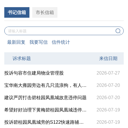
书记信箱
市长信箱
最新回复
我要写信
信件统计
来信日期
诉求标题
2026-07-27
投诉句容市住建局物业管理股
2026-07-20
宝华南大雍园旁边有几只流浪狗，有人定点投喂，过去就追着人咬
2026-07-20
建议严厉打击碧桂园凤凰城故意违停问题
2026-07-19
希望好好治理下黄梅碧桂园凤凰城违停，违停之多之频繁惨不忍睹
2026-07-19
投诉碧桂园凤凰城旁的S122快速路辅路长期重型车辆违停，并延伸造成破坏凤凰城内道路问题