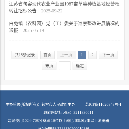
江苏省句容现代农业产业园1987亩草莓种植基地经营权
转让招标公告
2025-09-22
白兔镇（农科园）党（工）委关于巡察整改进展情况的
通报
2025-05-19
共18条记录
首页
上一页
1
2
下一页
末页
确定
主办单位(版权所有)：句容市人民政府主办
苏ICP备11026848号-1
政府网站标识码：3211830011
建议使用1024×768分辨率 16位以上颜色 IE8.0版本以上浏览器
苏公网安备 32118302000193号