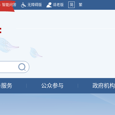
智能问答
无障碍版
适老版
简
繁
府
务服务
公众参与
政府机构