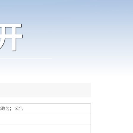
开
合政务
；
公告