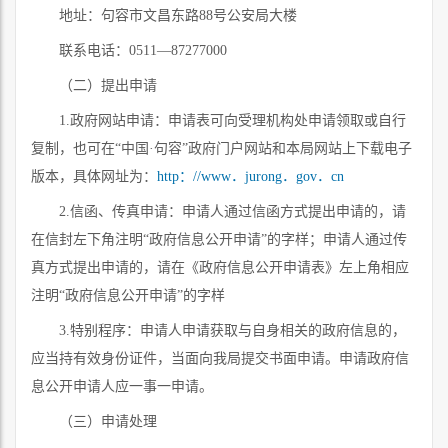
地址：句容市
文昌东路88号
公安局大楼
联系电话：
0511—87277000
（二）提出申请
1.政府网站申请：申请表可向受理机构处申请领取或自行
复制，也可在
“
中国
·
句容
”
政府门户网站和本局网站上下载电子
版本，具体网址为：
http：//www．jurong．gov．cn
2.
信函、传真申请：申请人通过信函方式提出申请的，请
在信封左下角注明
“
政府信息公开申请
”
的字样；申请人通过传
真方式提出申请的，请在《政府信息公开申请表》左上角相应
注明
“
政府信息公开申请
”
的字样
3.
特别程序：申请人申请获取与自身相关的政府信息的，
应当持有效身份证件，当面向我局提交书面申请。
申请政府信
息公开申请人应一事一申请。
（三）申请处理