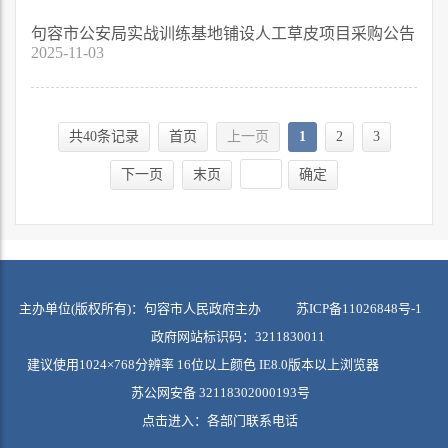
句容市公安局实战训练基地铺设人工草皮项目采购公告
2025-11-03
共40条记录
首页
上一页
1
2
3
下一页
末页
确定
主办单位(版权所有)：句容市人民政府主办
苏ICP备11026848号-1
政府网站标识码：3211830011
建议使用1024×768分辨率 16位以上颜色 IE8.0版本以上浏览器
苏公网安备 32118302000193号
点击进入：
各部门联系电话