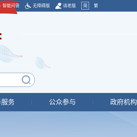
智能问答
无障碍版
适老版
简
繁
府
务服务
公众参与
政府机构