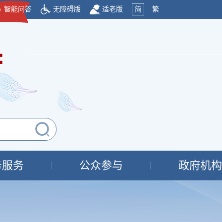
智能问答
无障碍版
适老版
简
繁
府
务服务
公众参与
政府机构