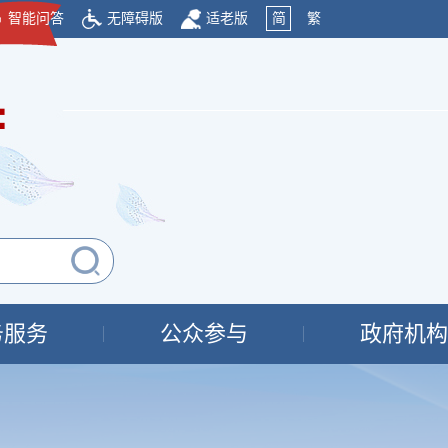
智能问答
无障碍版
适老版
简
繁
府
务服务
公众参与
政府机构