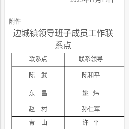
附件
边城镇领导
班子成员工作联
系点
联系点
联系
领导
陈
武
陈和平
东
昌
姚
炜
赵
村
孙仁军
青
山
许
平