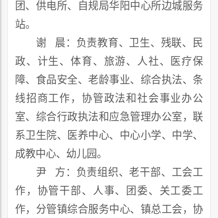
团
、供电所、
自规局华阳中心所边城服务
站
。
谢
晨
：
负责教育、卫生、残联、民
政、计生
、
体育、旅游、
人社、
医疗保
障、食品安全
、老龄事业
、综合执法、
条
线招商
工作，
协管
政法和社会事
业办公
室、
综合行政执法
和
应急
管理办公室
，
联
系卫生院、医养中心、中心小学、中学、
成教中心、幼儿园。
尹
方
：
负责组织、
老干部
、
工会
工
作，协管干部、人事
、团委、关工委
工
作
，分管镇综合服务中心
、
镇总工会
，
协