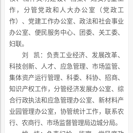
作，分
管
党政和人大办公室（党政工
作）
、党建
工作
办公室
、
政法和社会事
业
办公室
、
便
民服务中心
、团委、关工委、
妇联
。
刘
凯
：
负责工业经济、发展改革、
科技创新
、人才
、应急管理、市场监管、
集体资产运行管理、
科委、科协、
招商
、
知识产权
工作，
分管经济发展
办公室、
综
合行政执法
和
应急
管理办公室
、新材料产
业园管理办公室
，
协管统计工作，
联系农
行、农商行
、
市场监督管理局
边城分局
。