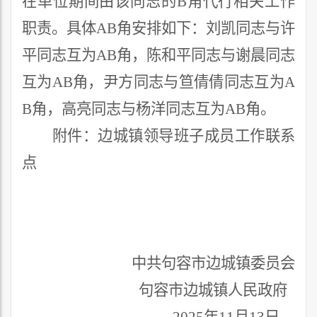
在单位期间由该同志的
B
角代行相关工作
职责。具体
AB
角安排如下
：
刘凯
同志与
许
平
同志互为
A
B
角
，
陈和平
同志与
谢晨
同志
互
为
AB
角
，
尹方
同志与
笪倩倩
同志互为
A
B
角
，
高亮同志与杨洋同志互为
AB
角
。
附件：边城镇领导
班子成员
工作联系
点
中共
句容市
边城镇委员会
句容市
边城镇人民政府
20
2
5
年
11
月
13
日