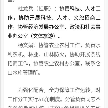
杜龙兵
（挂职）：
协管
科技、人才
工
作，
协助
开展
科技、人才、文旅
招商
工
作
，
协管
经济发展
办公室、政法和社会事
业办公室（文体旅游）
。
杨文娟：协管农业农村工作，
负责水
利农机、
林业
、
山林防火，
协助开展条线
招商工作，协管
农业农村
办公室
，联系仑
山水库
管理所
。
为强化配合
，
全力保障
工作
运转
，
对
工作分工实行
AB
角制度。分管负责同志不