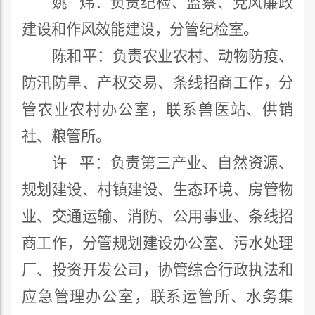
姚
炜：
负责纪检、监察、党风廉政
建设和作风效能建设，分管纪检室。
陈和平：
负责农业农村、动物防疫、
防汛防旱、产权交易
、条线招商
工作，分
管农业农村
办公室
，联系兽医站、供销
社、粮管所。
许
平：
负责
第三产业
、
自然资源、
规划建设、村镇
建设
、
生态环境、
房管物
业、交通运输、
消防
、公用事业、
条线招
商
工作，分管
规划建设办公室、污水处理
厂
、
投资开发公司，
协管
综合行政执法
和
应急
管理办公室
，
联系运管所、水务集