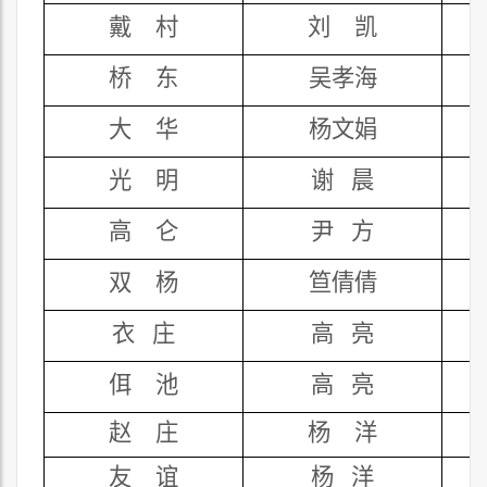
戴
村
刘
凯
桥
东
吴孝海
大
华
杨文娟
光
明
谢
晨
高
仑
尹
方
双
杨
笪倩倩
衣
庄
高
亮
佴
池
高
亮
赵
庄
杨
洋
友
谊
杨
洋