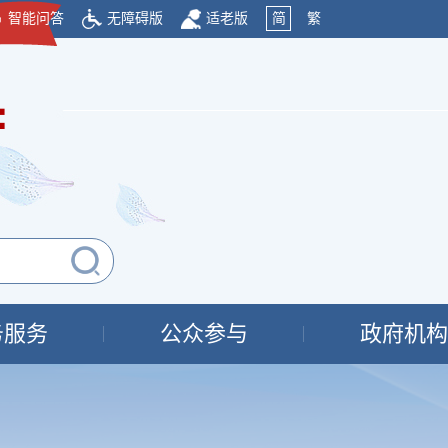
智能问答
无障碍版
适老版
简
繁
府
务服务
公众参与
政府机构