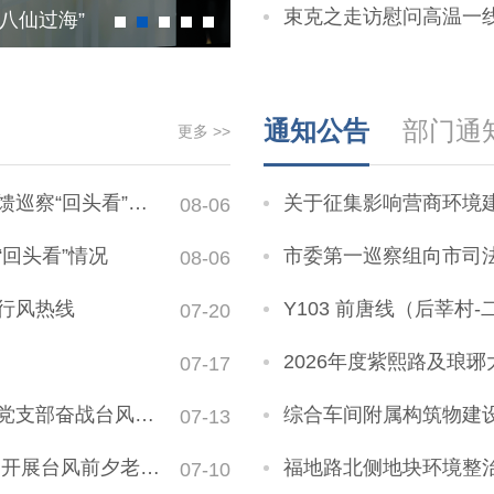
束克之走访慰问高温一线工
八仙过海”
锚定福地名城 勇担时代使命 
通知公告
部门通
更多 >>
察“回头看”情况
关于征集影响营商环境
08-06
回头看”情况
市委第一巡察组向市司
08-06
行风热线
Y103 前唐线（后莘村-二林
07-20
2026年度紫熙路及琅琊大道
07-17
奋战台风防汛一线
综合车间附属构筑物建
07-13
老旧小区安全检查工作
福地路北侧地块环境整
07-10