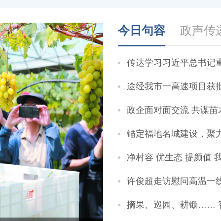
今日句容
政声传
传达学习习近平总书记重要讲话重
途经我市一高速项目获
政企面对面交流 共谋苗
锚定福地名城建设，聚
净村容 优生态 提颜值
许俊超走访慰问高温一
摘果、巡园、耕锄…… 