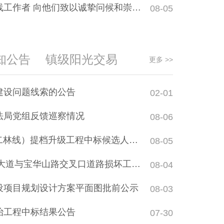
作者 向他们致以诚挚问候和崇高敬意
08-05
——党代表热议“两个报告”
锚定福地名城 
新实践而不懈
知公告
镇级阳光交易
开幕
更多 >>
建设问题线索的公告
02-01
法局党组反馈巡察情况
08-06
线）提档升级工程中标候选人公示（二次公告）
08-05
与宝华山路交叉口道路损坏工程中标候选人公示
08-04
设项目规划设计方案平面图批前公示
08-03
治工程中标结果公告
07-30