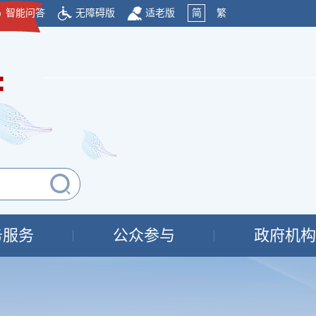
智能问答
无障碍版
适老版
简
繁
府
务服务
公众参与
政府机构