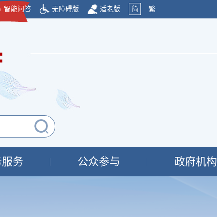
智能问答
无障碍版
适老版
简
繁
府
务服务
公众参与
政府机构