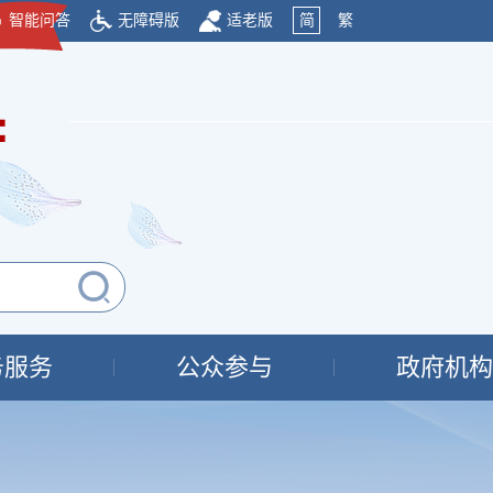
智能问答
无障碍版
适老版
简
繁
府
务服务
公众参与
政府机构