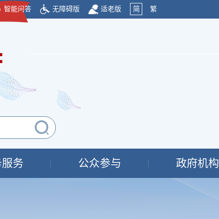
智能问答
无障碍版
适老版
简
繁
府
务服务
公众参与
政府机构