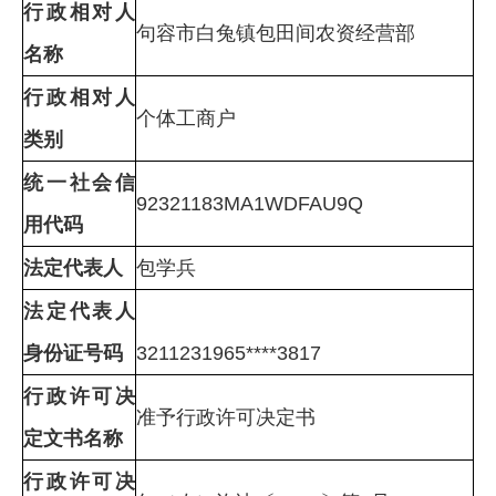
行政相对人
句容市白兔镇包田间农资经营部
名称
行政相对人
个体工商户
类别
统一社会信
92321183MA1WDFAU9Q
用代码
法定代表人
包学兵
法定代表人
身份证号码
3211231965****3817
行政许可决
准予行政许可决定书
定文书名称
行政许可决