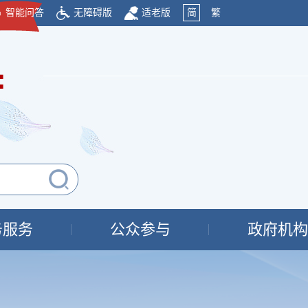
智能问答
无障碍版
适老版
简
繁
府
务服务
公众参与
政府机构