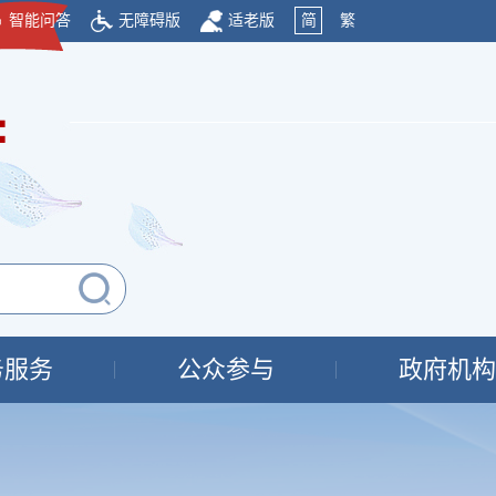
智能问答
无障碍版
适老版
简
繁
府
务服务
公众参与
政府机构