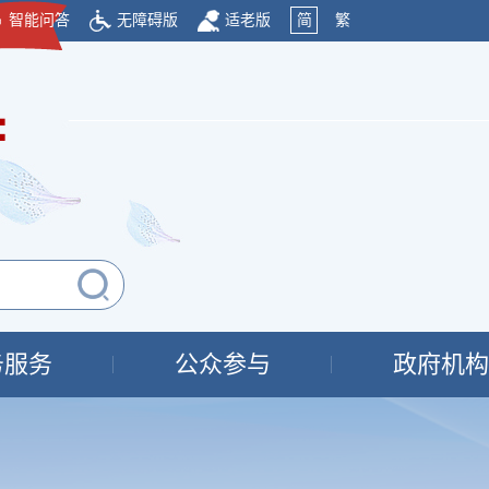
智能问答
无障碍版
适老版
简
繁
府
务服务
公众参与
政府机构