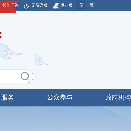
智能问答
无障碍版
适老版
简
繁
府
务服务
公众参与
政府机构