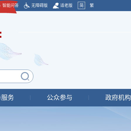
智能问答
无障碍版
适老版
简
繁
府
务服务
公众参与
政府机构