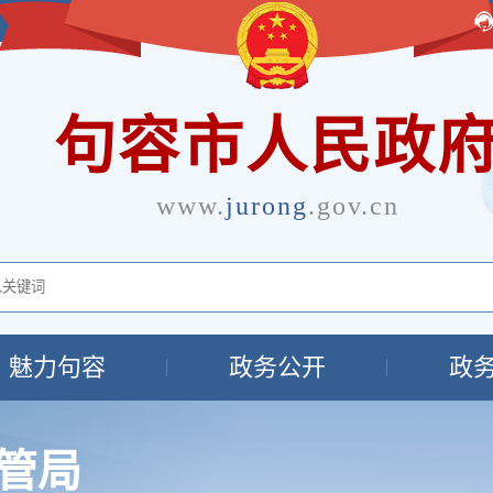
句容市人民政
www.
jurong
.gov.cn
魅力句容
政务公开
政
管局