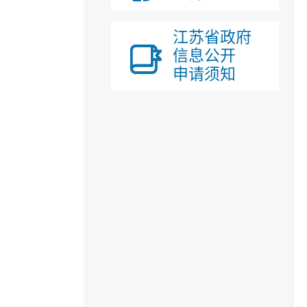
江苏省政府
信息公开
申请须知