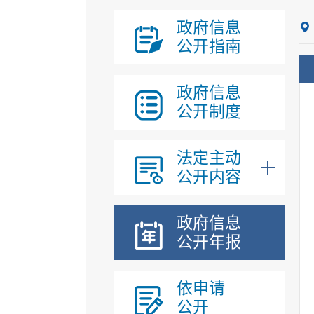
政府信息
公开指南
政府信息
公开制度
法定主动
公开内容
政府信息
公开年报
依申请
公开