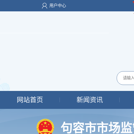
用户中心
网站首页
新闻资讯
句容市市场监