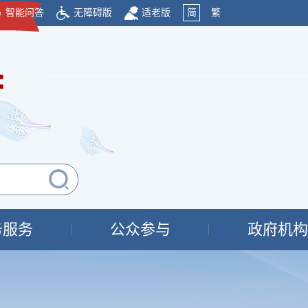
智能问答
无障碍版
适老版
简
繁
府
务服务
公众参与
政府机构