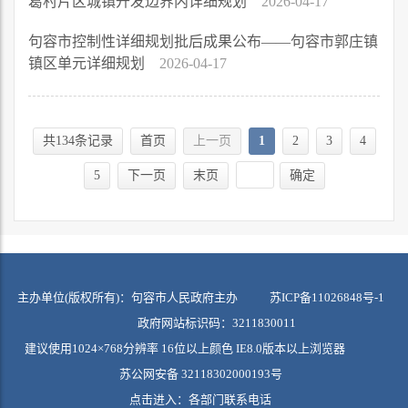
葛村片区城镇开发边界内详细规划
2026-04-17
句容市控制性详细规划批后成果公布——句容市郭庄镇
镇区单元详细规划
2026-04-17
共134条记录
首页
上一页
1
2
3
4
5
下一页
末页
确定
主办单位(版权所有)：句容市人民政府主办
苏ICP备11026848号-1
政府网站标识码：3211830011
建议使用1024×768分辨率 16位以上颜色 IE8.0版本以上浏览器
苏公网安备 32118302000193号
点击进入：
各部门联系电话