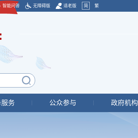
智能问答
无障碍版
适老版
简
繁
府
务服务
公众参与
政府机构