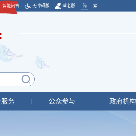
智能问答
无障碍版
适老版
简
繁
府
务服务
公众参与
政府机构