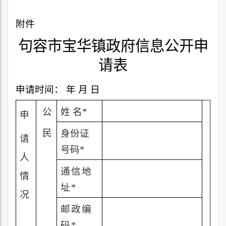
附件
句容市宝华镇政府信息公开申
请表
申请时间：
年
月
日
公
姓 名
*
申
民
身份证
请
号码
*
人
通信地
情
址
*
况
邮政编
码
*