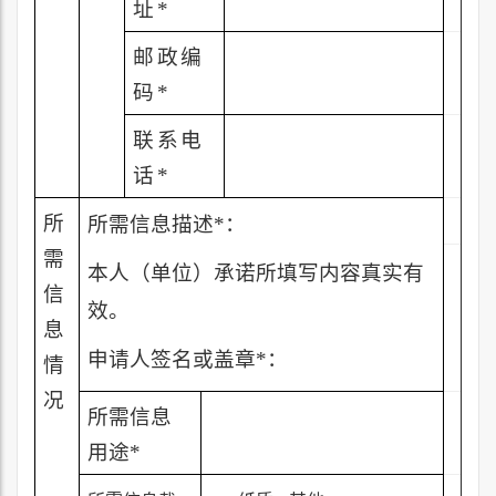
址
*
邮政编
码
*
联系电
话
*
所
所需信息描述
*
：
需
本人（单位）承诺所填写内容真实有
信
效。
息
申请人签名或盖章
*
：
情
况
所需信息
用途
*