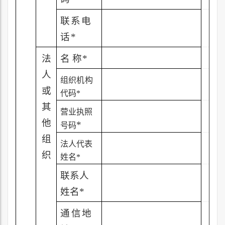
联系电
话
*
法
名 称
*
人
组织机构
或
代码
*
其
营业执照
他
*
号码
组
法人代表
织
姓名
*
联系人
姓名
*
通信地