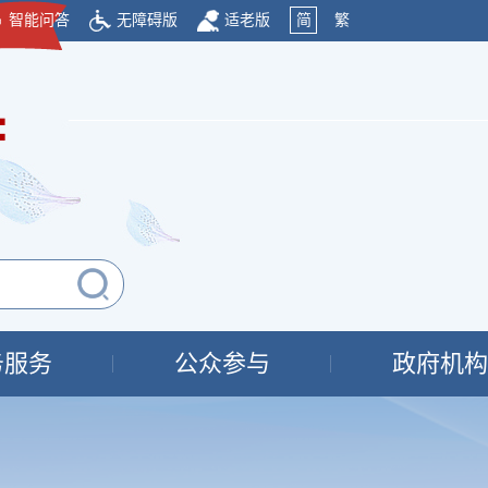
智能问答
无障碍版
适老版
简
繁
府
务服务
公众参与
政府机构