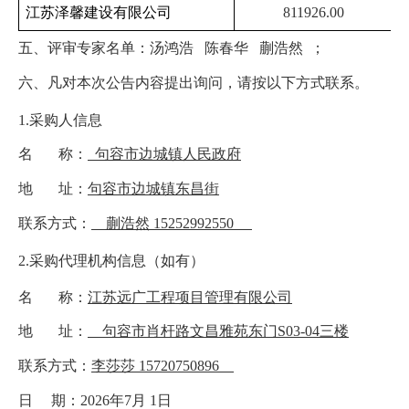
江苏泽馨建设有限公司
811926.00
五、
评审专家名单
：汤鸿浩
陈春华
蒯浩然
；
六
、凡对本次公告内容提出询问，请按以下方式联系。
1.
采购人信息
名
称：
句容市边城镇人民政府
地
址：
句容市边城镇东昌街
联系方式：
蒯浩然
15252992550
2.
采购代理机构信息（如有）
名
称：
江苏远广工程项目管理有限公司
地
址：
句容市肖杆路文昌雅苑东门
S03-04
三楼
联系方式：
李莎莎
15720750896
日
期：
2026
年
7
月
1
日