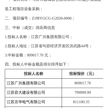
造工程项目设备采购；
二、项目编号：
ZJJRYGCG-G2026-0006
；
三
、中标
（成交）供应商
信息
1.
投标人
名称：
江苏广兴集团有限公司
；
2.
投标人
地址
：
江苏省
句容
经济开发区洪武路
44
号；
3.
中标金额：
809017.70
元；
四
、
投标人
中标金额
及
得分排序
如下
：
投标人名称
投标报价（元）
江苏广兴集团有限公司
809017.70
江苏容大建设有限公司
799999.99
江苏京华电气有限公司
811100.35