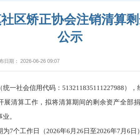
镇社区矫正协会注销清算剩
公示
布日期：
2026-06-26 09:07
（统一社会信用代码：
513211835111227988
），
开展清算工作，拟将清算期间的剩余资产全部
事业。
期为
7
个工作日（
2026
年
6
月
26
日至
2026
年
7
月
6
日