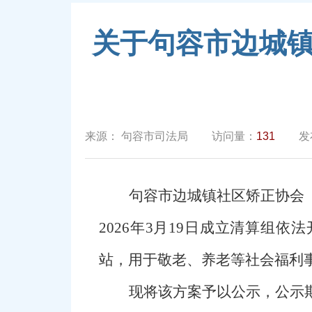
关于句容市边城
来源：
句容市司法局
访问量：
131
发
句容市边城镇社区矫正协会
2026
年
3
月
19
日成立清算组依法
站，用于敬老、养老等社会福利
现将该方案予以公示，公示