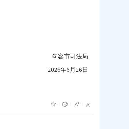
句容市司法局
2026
年
6
月
26
日