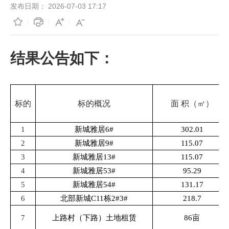
发布日期：
2026-07-03 17:17
结果公告如下：
标的
标的概况
面
积（㎡）
1
新城雅居
6#
302.01
2
新城雅居
9#
115.07
3
新城雅居
13#
115.07
4
新城雅居
53#
95.29
5
新城雅居
54#
1
3
1.17
6
北部新城
C11栋2#3#
218.7
7
上路村（下路）土地租赁
86亩