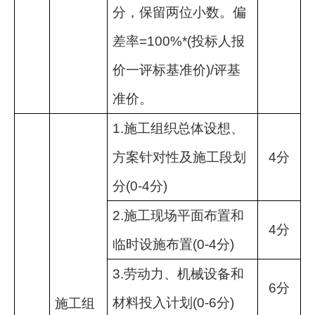
分，保留两位小数。偏
差率
=100%*(
投标人报
价一评标基准价
)/
评基
准价。
1.
施工组织总体设想、
方案针对性及施工段划
4
分
分
(0-4
分
)
2.
施工现场平面布置和
4
分
临时设施布置
(0-4
分
)
3.
劳动力、机械设备和
6
分
材料投入计划
(0-6
分
)
施工组