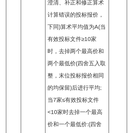
澄清、补正和修正算术
计算错误的投标报价，
下同
)
算术平均值为
A(
当
有效投标文件≥
10
家
时，去掉两个最高价和
两个最低价
(
四舍五入取
整，末位投标报价相同
的均保留
)
后进行平均
;
当
7
家≤有效投标文件
<10
家时去掉一个最高
价和一个最低价
:(
四舍