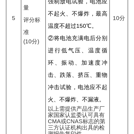
强制放电试验，电池应
量
不起火、不爆炸，最高
5
10
分
评分标
温度不超过
150
℃。
准
②将电池充满电后分别
(10
分
)
进行低气压、温度循
环、振动、加速度冲
击、跌落、挤压、重物
冲击试验，电池应不起
火、不爆炸、不漏液。
以上需提供产品生产厂
家国家认监委认可具有
CMA
或
CNAS
标志的第
三方认证机构出具的检
测报告复印件