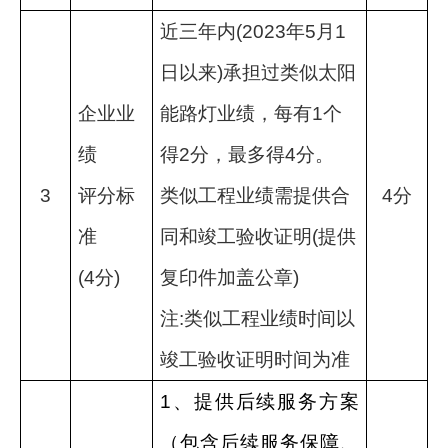
近三年内
(2023
年
5
月
1
日以来
)
承担过类似太阳
企业业
能路灯业绩，每有
1
个
绩
得
2
分，最多得
4
分。
3
评分标
类似工程业绩需提供合
4
分
准
同和竣工验收证明
(
提供
(4
分
)
复印件加盖公章
)
注
:
类似工程业绩时间以
竣工验收证明时间为准
1
、提供后续服务方案
（包含后续服务保障、