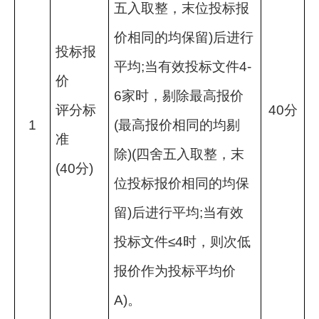
五入取整，末位投标报
价相同的均保留
)
后进行
投标报
平均
;
当有效投标文件
4-
价
6
家时，剔除最高报价
评分标
40
分
1
(
最高报价相同的均剔
准
除
)(
四舍五入取整，末
(40
分
)
位投标报价相同的均保
留
)
后进行平均
;
当有效
投标文件≤
4
时，则次低
报价作为投标平均价
A)
。