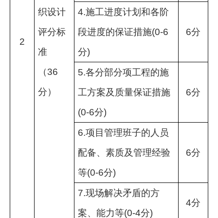
织设计
4.
施工进度计划和各阶
评分标
段进度的保证措施
(0-6
6
分
2
准
分
)
（
36
5.
各分部分项工程的施
分）
工方案及质量保证措施
6
分
(0-6
分
)
6.
项目管理班子的人员
配备、素质及管理经验
6
分
等
(0-6
分
)
7.
现场解决矛盾的方
4
分
案、能力等
(0-4
分
)