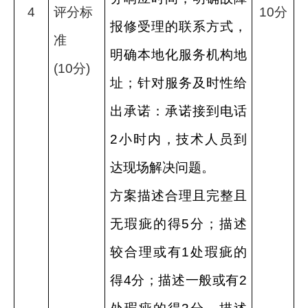
4
评分标
10
分
报修受理的联系方式，
准
明确本地化服务机构地
(10
分
)
址；针对服务及时性给
出承诺：承诺接到电话
2
小时内，技术人员到
达现场解决问题。
方案描述合理且完整且
无瑕疵的得
5
分；描述
较合理或有
1
处瑕疵的
得
4
分；描述一般或有
2