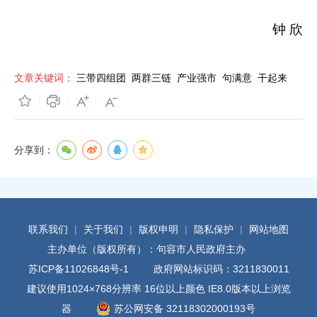
钟 欣
文章关键词：
三带四组团
两群三链
产业强市
句满意
干起来
分享到：
联系我们
|
关于我们
|
版权申明
|
隐私保护
|
网站地图
主办单位（版权所有）：句容市人民政府主办
苏ICP备11026848号-1
政府网站标识码：3211830011
建议使用1024×768分辨率 16位以上颜色 IE8.0版本以上浏览
器
苏公网安备 32118302000193号