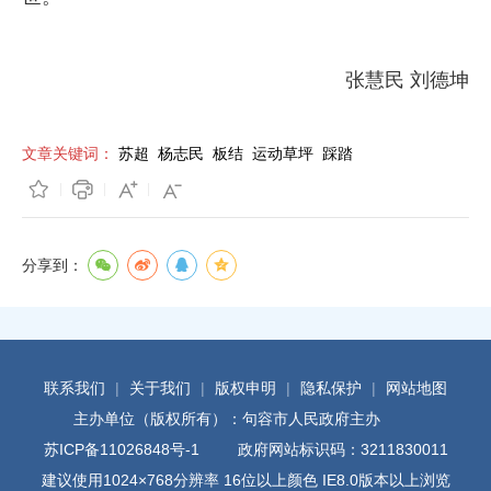
张慧民 刘德坤
文章关键词：
苏超
杨志民
板结
运动草坪
踩踏
分享到：
联系我们
|
关于我们
|
版权申明
|
隐私保护
|
网站地图
主办单位（版权所有）：句容市人民政府主办
苏ICP备11026848号-1
政府网站标识码：3211830011
建议使用1024×768分辨率 16位以上颜色 IE8.0版本以上浏览