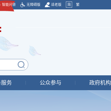
智能问答
无障碍版
适老版
简
繁
府
务服务
公众参与
政府机构