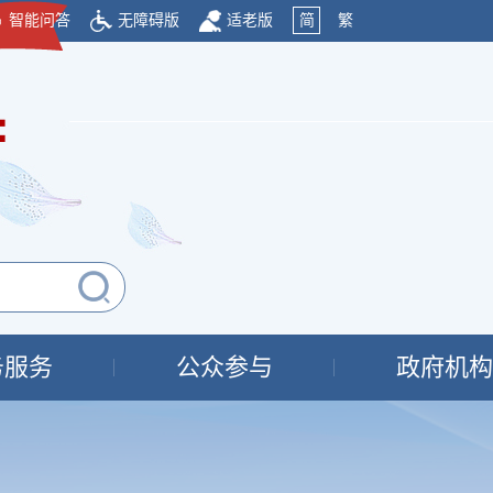
智能问答
无障碍版
适老版
简
繁
府
务服务
公众参与
政府机构