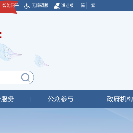
智能问答
无障碍版
适老版
简
繁
府
务服务
公众参与
政府机构