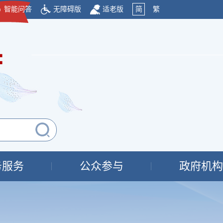
智能问答
无障碍版
适老版
简
繁
府
务服务
公众参与
政府机构