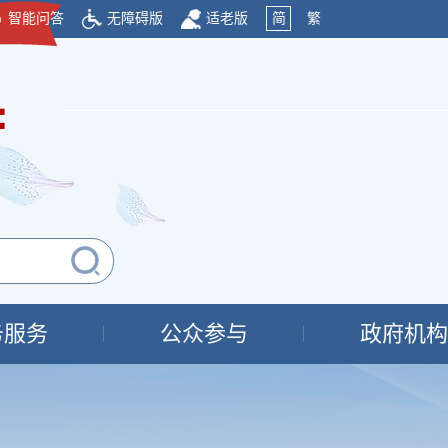
智能问答
无障碍版
适老版
简
繁
府
务服务
公众参与
政府机构