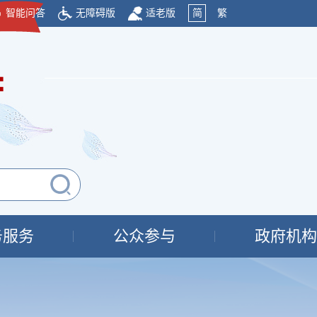
智能问答
无障碍版
适老版
简
繁
府
务服务
公众参与
政府机构