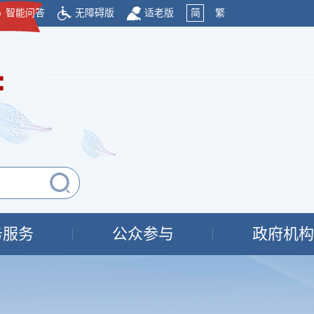
智能问答
无障碍版
适老版
简
繁
府
务服务
公众参与
政府机构