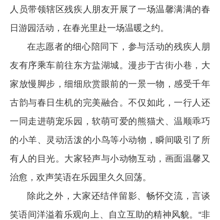
人员带领辖区残疾人朋友开展了一场温馨满满的春
日游园活动，在春光里赴一场温暖之约。
在志愿者的细心陪同下，参与活动的残疾人朋
友有序乘车前往东方盐湖城。漫步于古街小巷，大
家放慢脚步，细细欣赏眼前的一景一物，感受千年
古韵与春日生机的完美融合。不仅如此，一行人还
一同走进萌宠乐园，软萌可爱的熊猫犬、温顺乖巧
的小羊、灵动活泼的小鸟等小动物，瞬间吸引了所
有人的目光。大家轻声与小动物互动，画面温馨又
治愈，欢声笑语在乐园里久久回荡。
除此之外，大家还结伴留影、畅怀交流，言谈
笑语间洋溢着乐观向上、自立互助的精神风貌。“非