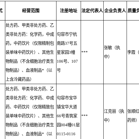
式
经营范围
注册地址
法定代表人
企业负责人
质量
处方药、甲类非处方药、乙
类非处方药：化学药，中成
句容市宁杭
药，中药饮片（仅限精制包
南路37号五
张敏（执
装单味中药饮片）、其他生
星家园3幢
***
李霞
中）
物制品（不含细胞治疗类生
106号、107
物制品）、血液制品*（以
号
上含冷藏药品）
处方药、甲类非处方药、乙
类非处方药：化学药、中成
句容市宝华
药、中药饮片（仅限精致包
镇宝华大道
江克丽（执
张顺
装单味中药饮片）、其他生
66号青筑家
***
中）
药师
物制品（不含细胞治疗类生
园004幢01层
物制品）、血液制品*（以
0115-0116