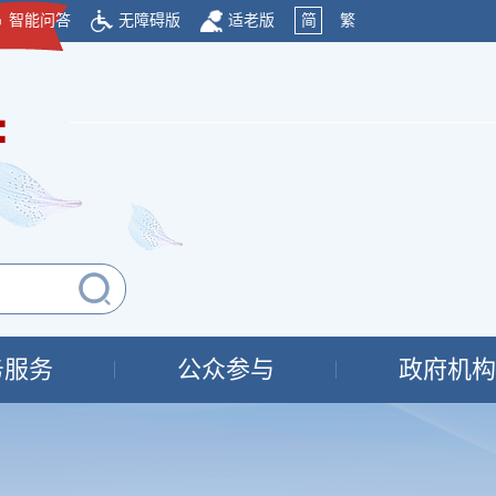
智能问答
无障碍版
适老版
简
繁
府
务服务
公众参与
政府机构