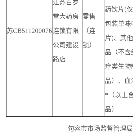
江苏百岁
药饮片(仅
堂大药房
零售
包装单味中
苏CB511200076
连锁有限
（连
片)、其他
公司建设
锁）
品（不含细
路店
疗类生物制
品）、血液
*（以上含
品）
句容市市场监督管理局