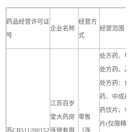
药品经营许可证
经营方
企业名称
经营范围
号
式
处方药、甲
处方药、乙
处方药：化
药、中成药
江苏百岁
药饮片、中
堂大药房
零售
片
(
仅限精
苏CB511200152
连锁有限
（连