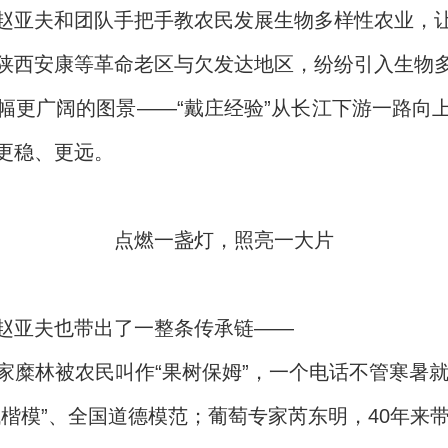
赵亚夫和团队手把手教农民发展生物多样性农业，
陕西安康等革命老区与欠发达地区，纷纷引入生物
幅更广阔的图景——“戴庄经验”从长江下游一路向
更稳、更远。
点燃一盏灯，照亮一大片
赵亚夫也带出了一整条传承链——
糜林被农民叫作“果树保姆”，一个电话不管寒暑就
楷模”、全国道德模范；葡萄专家芮东明，40年来带