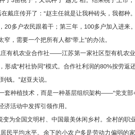
了3亩桃子，又试种了“越光”稻。结果桃子上市，
在戴庄传开了：“赵主任就是让我种砖头，我都种。
，20多户农民跟着干；第三年，100多户加入进来
太窄，需要一个把所有人都“带上”的办法。
了戴庄有机农业合作社——江苏第一家社区型有机农
形成“村社协同”模式。合作社利润的80%按劳返
到钱。”赵亚夫说。
一套种植技术，而是一种基层组织架构——“党支部+
经济活动中发挥引领作用。
已蜕变为全国文明村、中国最美休闲乡村。全村的职
镇居民平均水平。余下的小农户多是劳动力偏弱的