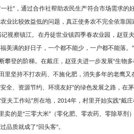
村一社”，通过合作社帮助农民生产符合市场需求的
决农业比较效益低的问题，真正使务农不完全依靠国
平总书记视察镇江。在丹徒世业镇四季春农业园，赵
幸福美满的好日子，一个都不能少，一户都不能落。”
断攀登的阶梯。在戴庄，赵亚夫进一步发展“生物多
田里坚持不打农药、不施化肥，消失多年的老鹰又在
品安全、资源节约、环境友好”的绿色发展之路，在
亚夫工作站”所在地，2014年，村里开始实践“戴
卖的是“三零大米”（零化肥、零农药、零除草剂）
过品质就成了“回头客”。