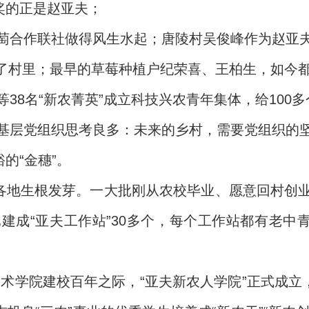
奖的正是赵亚夫；
萄合作联社做得风生水起；唐陵村吴俊峰作为赵亚
到了村里；最早的草莓种植户纪荣喜、王柏生，如今
38名“新农菁英”成立科技兴农青年集体，给100
基层党组织思考良多：未来的乡村，需要党组织的
的“金穗”。
在各地生根发芽。一大批刚从农校毕业、愿意回村创
建成“亚夫工作站”30多个，每个工作站都有老中青
业技术学院建校百年之际，“亚夫新农人学院”正式成立