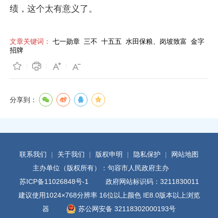
绩，这个太有意义了。
文章关键词：
七一勋章
三不
十五五
水田保粮、岗坡致富
金字
招牌
分享到：
联系我们
|
关于我们
|
版权申明
|
隐私保护
|
网站地图
主办单位（版权所有）：句容市人民政府主办
苏ICP备11026848号-1
政府网站标识码：3211830011
建议使用1024×768分辨率 16位以上颜色 IE8.0版本以上浏览
器
苏公网安备 32118302000193号