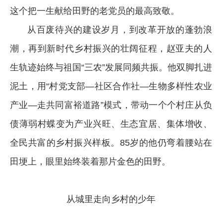
这个把一生献给田野的老党员的最高致敬。
从百废待兴的建设岁月，到改革开放的蓬勃浪
潮，再到新时代乡村振兴的壮阔征程，赵亚夫的人
生轨迹始终与祖国“三农”发展同频共振。他双脚扎进
泥土，用“村党支部—社区合作社—生物多样性农业
产业—走共同富裕道路”模式，带动一个个村庄从负
债薄弱村蝶变为产业兴旺、生态宜居、集体增收、
全民共富的乡村振兴样板。85岁的他仍弯着腰站在
田埂上，眼里始终装着那片金色的田野。
从城里走向乡村的少年