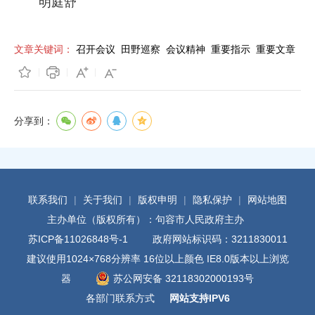
明庭舒
文章关键词：
召开会议
田野巡察
会议精神
重要指示
重要文章
分享到：
联系我们
|
关于我们
|
版权申明
|
隐私保护
|
网站地图
主办单位（版权所有）：句容市人民政府主办
苏ICP备11026848号-1
政府网站标识码：3211830011
建议使用1024×768分辨率 16位以上颜色 IE8.0版本以上浏览
器
苏公网安备 32118302000193号
各部门联系方式
网站支持IPV6